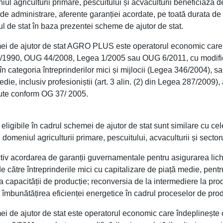
 agriculturii primare, pescuitului și acvaculturii beneficiază de
de administrare, aferente garanției acordate, pe toată durata de v
l de stat în baza prezentei scheme de ajutor de stat.
i de ajutor de stat AGRO PLUS este operatorul economic care ac
1/1990, OUG 44/2008, Legea 1/2005 sau OUG 6/2011, cu modificăr
în categoria întreprinderilor mici și mijlocii (Legea 346/2004), s
medie, inclusiv profesioniștii (art. 3 alin. (2) din Legea 287/200
cute conform OG 37/ 2005.
gibile în cadrul schemei de ajutor de stat sunt similare cu ce
n domeniul agriculturii primare, pescuitului, acvaculturii și sector
iv acordarea de garanții guvernamentale pentru asigurarea lichidit
 de către întreprinderile mici cu capitalizare de piață medie, pen
apacității de producție; reconversia de la intermediere la producț
îmbunătățirea eficienței energetice în cadrul proceselor de prod
i de ajutor de stat este operatorul economic care îndeplinește 