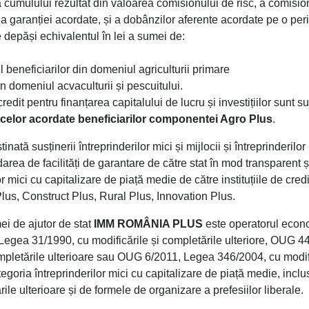
a cumulului rezultat din valoarea comisionului de risc, a comisio
e a garanției acordate, și a dobânzilor aferente acordate pe o p
 depăși echivalentul în lei a sumei de:
 beneficiarilor din domeniul agriculturii primare
n domeniul acvaculturii și pescuitului.
 credit pentru finanțarea capitalului de lucru și investițiilor su
 celor acordate beneficiarilor componentei Agro Plus
.
inată susținerii întreprinderilor mici și mijlocii și întreprinderilo
darea de facilități de garantare de către stat în mod transparent 
lor mici cu capitalizare de piață medie de către instituțiile de cred
us, Construct Plus, Rural Plus, Innovation Plus.
i de ajutor de stat
IMM ROMÂNIA PLUS
este operatorul econo
e Legea 31/1990, cu modificările și completările ulteriore, OUG 44
mpletările ulterioare sau OUG 6/2011, Legea 346/2004, cu modific
tegoria întreprinderilor mici cu capitalizare de piață medie, incl
ile ulterioare și de formele de organizare a prefesiilor liberale.