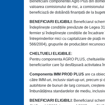
Beneficiarii componentei Agro Plus din domeniul
valoarea comisionului de risc, a comisionului 
beneficiază de dobândă finanțată de la bugetu
BENEFICIARI ELIGIBILI:
Beneficiarul scheme
îndeplinește condițiile prevăzute de Legea 3
fermier și îndeplinește condițiile de încadrare 
întreprinderilor mici cu capitalizare de piață 
566/2004), grupurile de producători recunos
CHELTUIELI ELIGIBILE:
Pentru componenta AGRO PLUS, cheltuielile eli
beneficiarilor care își desfășoară activitatea î
Componenta IMM PROD PLUS
are ca obiect
către IMM-uri, inclusiv start-up-uri, precum și
autohtone de bunuri de larg consum, creșterea c
îmbunătățirea standardelor de mediu, inclusiv 
BENEFICIARI ELIGIBILI:
Beneficiarul scheme