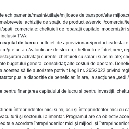
 de echipamente/mașini/utilaje/mijloace de transport/alte mijloace
ame/brevete; achiziție de spațiu de producție/servicii/comercial/te
i/spații comerciale; cheltuieli de reparații capitale, modernizări s
, inclusiv TVA;
u capital de lucru:
cheltuieli de aprovizionare/producție/desfacer
uire/prelucrare/valorificare de stocuri; cheltuieli de întreținere, 
fășurării activității curente; cheltuieli cu salarii și asimilate; chelt
ate bugetului general consolidat; alte costuri de operare. Benefic
 acestea să fie autorizate potrivit Legii nr. 265/2022 privind regis
tatator pus la dispoziție de beneficiar, în are, la secțiunea „sedi
e pentru finanțarea capitalului de lucru și pentru investiții, cheltu
inerii întreprinderilor mici și mijlocii și întreprinderilor mici c
acvaculturii și sectorului alimentar. Programul are ca obiectiv acor
itele acordate întreprinderilor mici și mijlocii și întreprinderilo