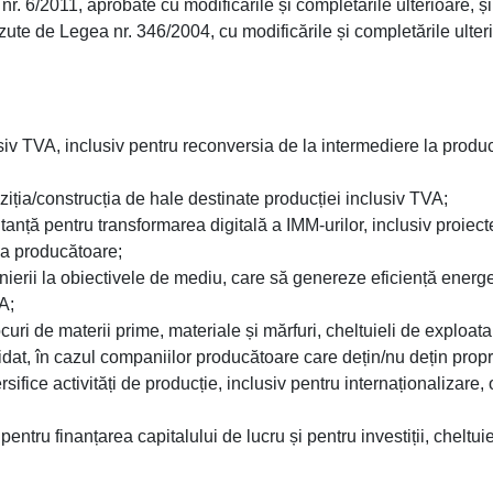
 6/2011, aprobate cu modificările și completările ulterioare, și 
văzute de Legea nr. 346/2004, cu modificările și completările ulte
usiv TVA, inclusiv pentru reconversia de la intermediere la produ
ziția/construcția de hale destinate producției inclusiv TVA;
ltanță pentru transformarea digitală a IMM-urilor, inclusiv proiec
ria producătoare;
nierii la obiectivele de mediu, care să genereze eficiență energe
A;
uri de materii prime, materiale și mărfuri, cheltuieli de exploatare
t, în cazul companiilor producătoare care dețin/nu dețin propriil
ifice activități de producție, inclusiv pentru internaționalizare,
 pentru finanțarea capitalului de lucru și pentru investiții, cheltuie