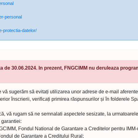
ersonal
er-personal
-protectia-datelor/
ata de 30.06.2024. In prezent, FNGCIMM nu deruleaza progr
ce vă sugerăm să evitați utilizarea unor adrese de e-mail afer
rior înscrierii, verificați primirea răspunsurilor și în folderele
, vă rugam să ne semnalati aspectele sesizate, la urmatoarele ad
 garantiei:
CIMM, Fondul National de Garantare a Creditelor pentru IMM-u
ndul de Garantare a Creditului Rural;