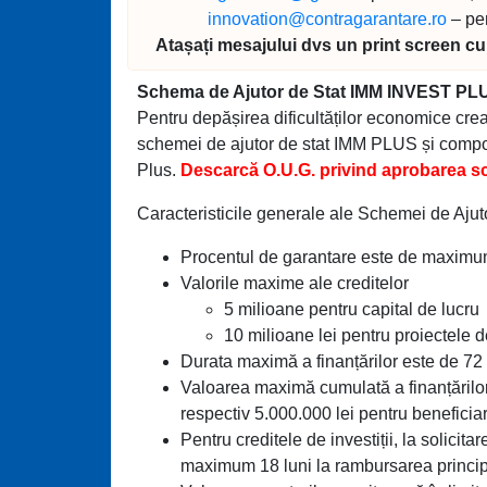
innovation@contragarantare.ro
– pe
Atașați mesajului dvs un print screen cu e
Schema de Ajutor de Stat IMM INVEST PL
Pentru depășirea dificultăților economice cr
schemei de ajutor de stat IMM PLUS și compo
Plus.
Descarcă O.U.G. privind aprobarea sc
Caracteristicile generale ale Schemei de Ajut
Procentul de garantare este de maximu
Valorile maxime ale creditelor
5 milioane pentru capital de lucru
10 milioane lei pentru proiectele de
Durata maximă a finanțărilor este de 72 de
Valoarea maximă cumulată a finanțărilor 
respectiv 5.000.000 lei pentru beneficiari
Pentru creditele de investiții, la solicita
maximum 18 luni la rambursarea princip