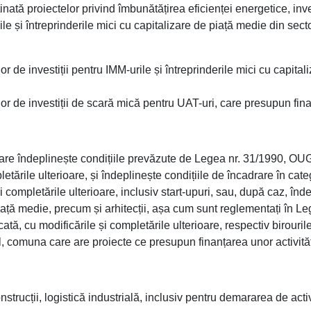
nată proiectelor privind îmbunătățirea eficienței energetice, inves
 și întreprinderile mici cu capitalizare de piață medie din secto
de investiții pentru IMM-urile și întreprinderile mici cu capitali
 de investiții de scară mică pentru UAT-uri, care presupun finanț
are îndeplinește condițiile prevăzute de Legea nr. 31/1990, OU
tările ulterioare, și îndeplinește condițiile de încadrare în categ
 completările ulterioare, inclusiv start-upuri, sau, după caz, înd
piață medie, precum și arhitecții, așa cum sunt reglementați în L
cată, cu modificările și completările ulterioare, respectiv birouril
, comuna care are proiecte ce presupun finanțarea unor activități
strucții, logistică industrială, inclusiv pentru demararea de activ