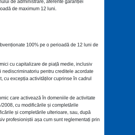
nului de administrare, aferente garanției
erioadă de maximum 12 luni.
nt subvenționate 100% pe o perioadă de 12 luni de
r mici cu capitalizare de piață medie, inclusiv
și nediscriminatoriu pentru creditele acordate
it, cu excepția activităților cuprinse în cadrul
mic care activează în domeniile de activitate
/2008, cu modificările și completările
ările și completările ulterioare, sau, după
usiv profesioniștii așa cum sunt reglementați prin