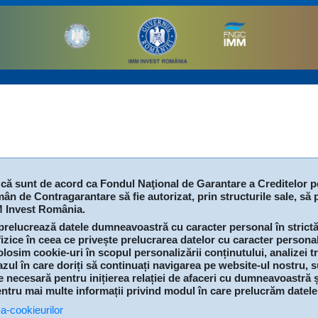
r că sunt de acord ca Fondul Naţional de Garantare a Creditelor pe
ân de Contragarantare să fie autorizat, prin structurile sale, să
M Invest România.
lucrează datele dumneavoastră cu caracter personal în strictă
zice în ceea ce privește prelucrarea datelor cu caracter personal ș
sim cookie-uri în scopul personalizării conținutului, analizei traf
cazul în care doriți să continuați navigarea pe website-ul nostru, 
e necesară pentru inițierea relației de afaceri cu dumneavoastră 
entru mai multe informații privind modul în care prelucrăm datele
-a-cookieurilor