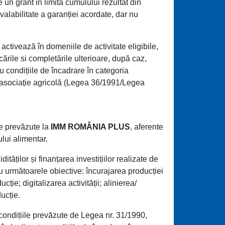
 un grant în limita cumulului rezultat din
alabilitate a garanției acordate, dar nu
tivează în domeniile de activitate eligibile,
ile si completările ulterioare, după caz,
au condițiile de încadrare în categoria
9), asociație agricolă (Legea 36/1991/Legea
le prevăzute la
IMM ROMÂNIA PLUS
, aferente
ului alimentar.
ăților și finanțarea investițiilor realizate de
tru următoarele obiective: încurajarea producției
ie; digitalizarea activității; alinierea/
ucție.
condițiile prevăzute de Legea nr. 31/1990,