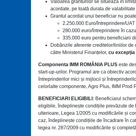
Valoarea granturilor se situează în limit
acordate, pe toată durata de valabilitat
Grantul acordat unui beneficiar nu poate
2.250.000 Euro/întreprindere/UAT
280.000 euro/întreprindere în cazul
335.000 euro pentru beneficiarii di
Dobânzile aferente creditelor/liniilor de
către Ministerul Finanțelor,
cu excepția
Componenta IMM ROMÂNIA PLUS
este dest
start-up-urilor. Programul are ca obiectiv acor
întreprinderilor mici și mijlocii și întreprinderi
celorlalte componente, Agro Plus, IMM Prod Pl
BENEFICIARI ELIGIBILI:
Beneficiarul scheme
eligibile, îndeplinește condițiile prevăzute d
ulterioare, Legea 1/2005 cu modificările și co
caz, îndeplinește condițiile de încadrare în ca
legea nr. 287/2009 cu modificările și completăr