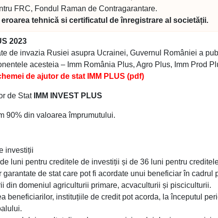
ntru FRC, Fondul Raman de Contragarantare.
roarea tehnică si certificatul de înregistrare al societății.
US 2023
eate de invazia Rusiei asupra Ucrainei, Guvernul României a pub
nentele acesteia – Imm România Plus, Agro Plus, Imm Prod Plus,
hemei de ajutor de stat IMM PLUS (pdf)
or de Stat
IMM INVEST PLUS
m 90% din valoarea împrumutului.
 investiții
 luni pentru creditele de investiții și de 36 luni pentru creditele/
garantate de stat care pot fi acordate unui beneficiar în cadrul
i din domeniul agriculturii primare, acvaculturii și pisciculturii.
rea beneficiarilor, instituțiile de credit pot acorda, la începutul 
alului.