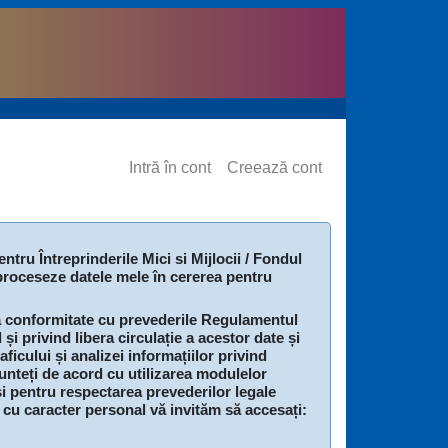
Intră în cont
Creează cont
ntru Întreprinderile Mici si Mijlocii / Fondul
 proceseze datele mele în cererea pentru
 conformitate cu prevederile Regulamentul
i privind libera circulație a acestor date și
icului și analizei informațiilor privind
sunteți de acord cu utilizarea modulelor
și pentru respectarea prevederilor legale
 cu caracter personal vă invităm să accesați: