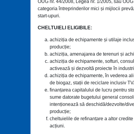
OUG nr. 44/2008, Legea nr. 1/2005, sau OUG nr.
categoria întreprinderilor mici și mijlocii pre
start-upuri.
CHELTUIELI ELIGIBILE:
achiziția de echipamente și utilaje incl
producție;
achiziția, amenajarea de terenuri și achi
achiziția de echipamente, softuri, consu
activează și dezvoltă proiecte în indust
achiziția de echipamente, în vederea ali
de biogaz, stații de reciclare inclusiv TV
finanțarea capitalului de lucru pentru stoc
sume datorate bugetului general consolida
intenționează să deschidă/dezvolte/divers
producție;
cheltuielile de refinanțare a altor credite
acțiuni.