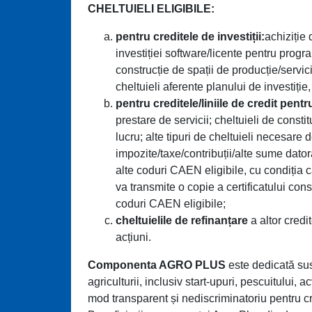
CHELTUIELI ELIGIBILE:
pentru creditele de investiții:
achiziție
investiției software/licente pentru progr
construcție de spații de producție/servici
cheltuieli aferente planului de investiție
pentru creditele/liniile de credit pentr
prestare de servicii; cheltuieli de constit
lucru; alte tipuri de cheltuieli necesare des
impozite/taxe/contribuții/alte sume dator
alte coduri CAEN eligibile, cu condiția ca
va transmite o copie a certificatului cons
coduri CAEN eligibile;
cheltuielile de refinanțare
a altor credit
acțiuni.
Componenta AGRO PLUS
este dedicată susț
agriculturii, inclusiv start-upuri, pescuitului, 
mod transparent și nediscriminatoriu pentru cred