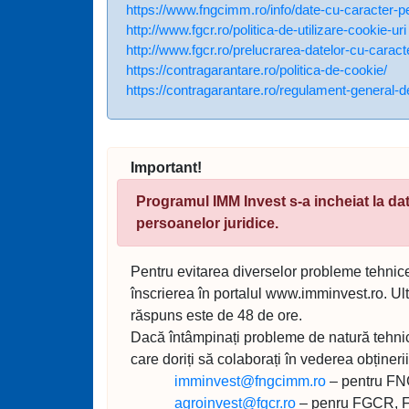
https://www.fngcimm.ro/info/date-cu-caracter-p
http://www.fgcr.ro/politica-de-utilizare-cookie-uri
http://www.fgcr.ro/prelucrarea-datelor-cu-caract
https://contragarantare.ro/politica-de-cookie/
https://contragarantare.ro/regulament-general-de
Important!
Programul IMM Invest s-a incheiat la d
persoanelor juridice.
Pentru evitarea diverselor probleme tehni
înscrierea în portalul www.imminvest.ro. Ulte
răspuns este de 48 de ore.
Dacă întâmpinați probleme de natură tehnică
care doriți să colaborați în vederea obținerii
imminvest@fngcimm.ro
– pentru FNG
agroinvest@fgcr.ro
– penru FGCR, Fo