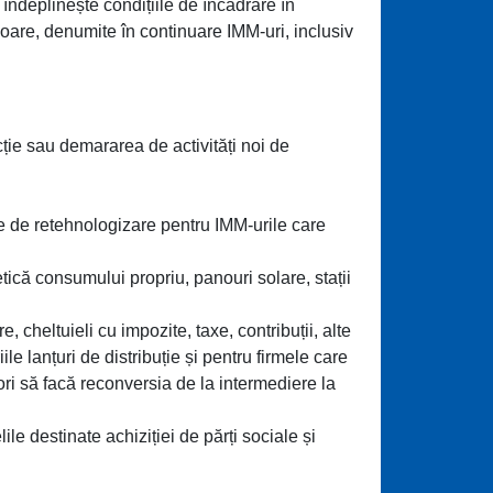
îndeplinește condițiile de încadrare în
rioare, denumite în continuare IMM-uri, inclusiv
cție sau demararea de activități noi de
te de retehnologizare pentru IMM-urile care
tică consumului propriu, panouri solare, stații
, cheltuieli cu impozite, taxe, contribuții, alte
e lanțuri de distribuție și pentru firmele care
 ori să facă reconversia de la intermediere la
lile destinate achiziției de părți sociale și