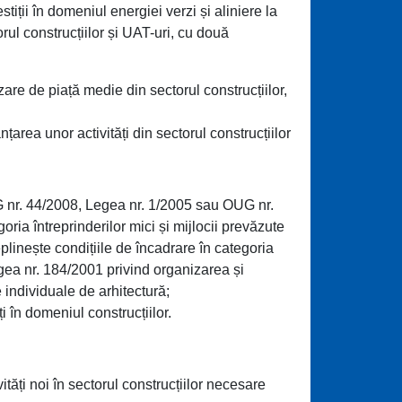
tiții în domeniul energiei verzi și aliniere la
rul construcțiilor și UAT-uri, cu două
zare de piață medie din sectorul construcțiilor,
area unor activități din sectorul construcțiilor
G nr. 44/2008, Legea nr. 1/2005 sau OUG nr.
oria întreprinderilor mici și mijlocii prevăzute
eplinește condițiile de încadrare în categoria
egea nr. 184/2001 privind organizarea și
e individuale de arhitectură;
 în domeniul construcțiilor.
ități noi în sectorul construcțiilor necesare