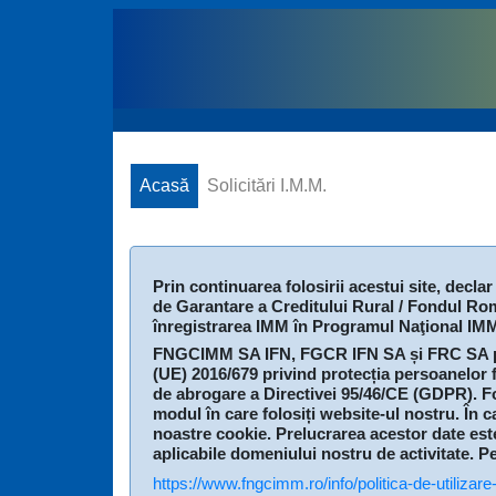
Acasă
Solicitări I.M.M.
Prin continuarea folosirii acestui site, decla
de Garantare a Creditului Rural / Fondul Rom
înregistrarea IMM în Programul Naţional IM
FNGCIMM SA IFN, FGCR IFN SA și FRC SA pre
(UE) 2016/679 privind protecția persoanelor fi
de abrogare a Directivei 95/46/CE (GDPR). Folo
modul în care folosiți website-ul nostru. În 
noastre cookie. Prelucrarea acestor date est
aplicabile domeniului nostru de activitate. P
https://www.fngcimm.ro/info/politica-de-utilizare