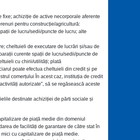
 fixe; achiziție de active necorporale aferente
renuri pentru construcție/agricultură:
pații de lucru/sedii/puncte de lucru; alte
e; cheltuieli de executare de lucrări și/sau de
reparații curente spații de lucru/sedii/puncte de
uieli cu chirii/utilități; plată
iarul poate efectua cheltuieli din credit și pe
trul comerțului În acest caz, instituția de credit
i/activități autorizate”, să se regăsească aceste
ielile destinate achiziției de părti sociale și
u capitalizare de piață medie din domeniul
darea de facilități de garantare de către stat în
r mici cu capitalizare de piață medie.